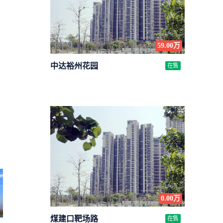
59.00万
中达裕州花园
在售
0.00万
煤建口靶场路
在售