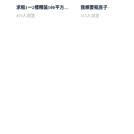
求租1一2楼精装100平方里面基本设备不...
我想要租房子
419
人浏览
315
人浏览