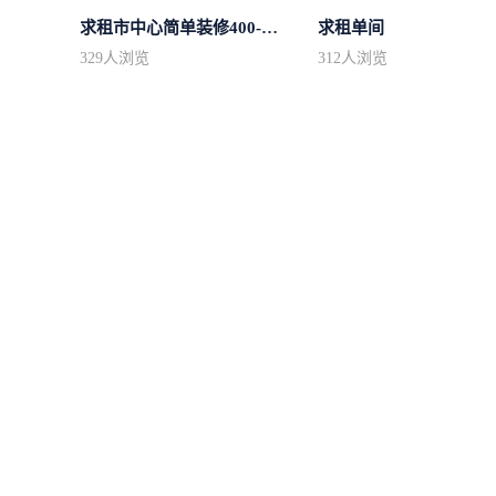
求租市中心简单装修400-500
求租单间
329
人浏览
312
人浏览