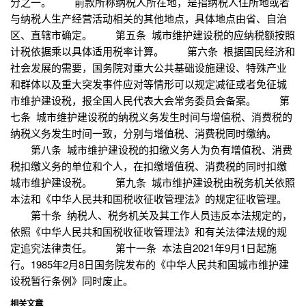
分之一。 前款所称纳税人所在地，是指纳税人住所地或者
与纳税人生产经营活动相关的其他地点，具体地点由省、自治
区、直辖市确定。 第五条 城市维护建设税的应纳税额按照
计税依据乘以具体适用税率计算。 第六条 根据国民经济和
社会发展的需要，国务院对重大公共基础设施建设、特殊产业
和群体以及重大突发事件应对等情形可以规定减征或者免征城
市维护建设税，报全国人民代表大会常务委员会备案。 第
七条 城市维护建设税的纳税义务发生时间与增值税、消费税的
纳税义务发生时间一致，分别与增值税、消费税同时缴纳。
第八条 城市维护建设税的扣缴义务人为负有增值税、消费
税扣缴义务的单位和个人，在扣缴增值税、消费税的同时扣缴
城市维护建设税。 第九条 城市维护建设税由税务机关依照
本法和《中华人民共和国税收征收管理法》的规定征收管理。
第十条 纳税人、税务机关及其工作人员违反本法规定的，
依照《中华人民共和国税收征收管理法》和有关法律法规的规
定追究法律责任。 第十一条 本法自2021年9月1日起施
行。1985年2月8日国务院发布的《中华人民共和国城市维护建
设税暂行条例》同时废止。
相关文章