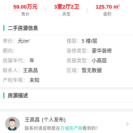
59.00万元
3
室
2
厅
2
卫
125.70 m
2
售价
房型
面积
二手房源信息
单价：
元/m
楼层：
5 楼/层
2
朝向：
装修类型：
豪华装修
房屋年代：
年
房屋类型：
小高层
联系人：
王高昌
区域：
暂无数据
产权年限：
未知
房源描述
王高昌
(个人发布)
联系时请说明是在
方城房产网
看到的！