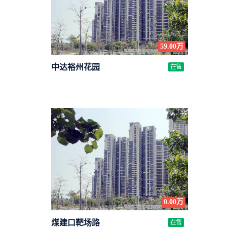
59.00万
中达裕州花园
在售
条
0.00万
煤建口靶场路
在售